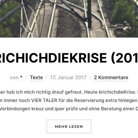
ICHICHDIEKRISE (20
Veröffentlicht
von
*
Texte
17. Januar 2017
2 Kommentare
am
r hab ich mich richtig drauf gefreut. Heute krichichdieKrise.
n immer noch VIER TALER für die Reservierung extra hinlegen 
 Verbindungen kreuz und quer prüfe und ohne Beratung einer
ÜBER „KRICHICHDIEKRISE (201
MEHR
LESEN