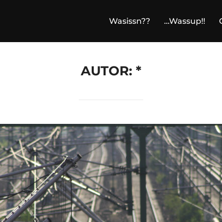
Wasissn??
…Wassup!!
AUTOR:
*