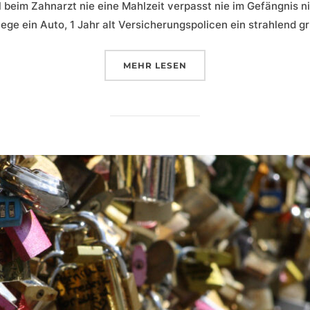
 beim Zahnarzt nie eine Mahlzeit verpasst nie im Gefängnis n
lege ein Auto, 1 Jahr alt Versicherungspolicen ein strahlend g
ÜBER „KANDIDATENGESICHT A
MEHR
LESEN