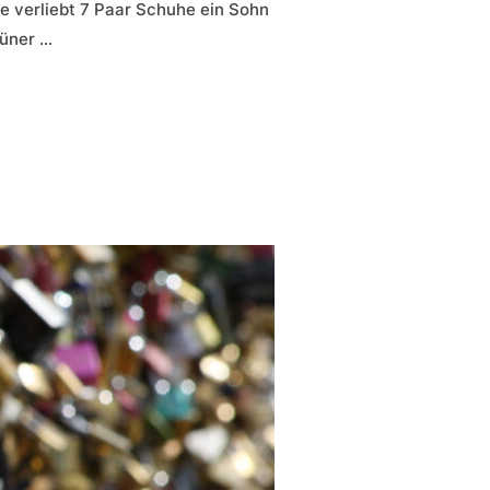
ie verliebt 7 Paar Schuhe ein Sohn
rüner …
UF EINEM WAHLPLAKAT“