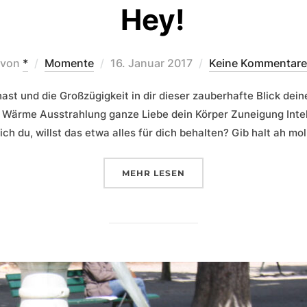
Hey!
Veröffentlicht
von
*
Momente
16. Januar 2017
Keine Kommentare
am
hast und die Großzügigkeit in dir dieser zauberhafte Blick de
 Wärme Ausstrahlung ganze Liebe dein Körper Zuneigung Inte
ch du, willst das etwa alles für dich behalten? Gib halt ah mol
ÜBER „HEY!“
MEHR
LESEN