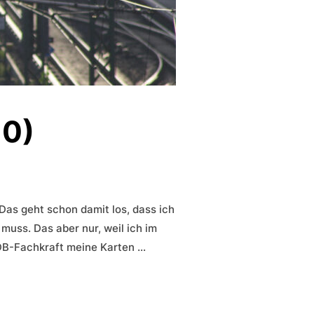
10)
 Das geht schon damit los, dass ich
muss. Das aber nur, weil ich im
 DB-Fachkraft meine Karten …
0)“