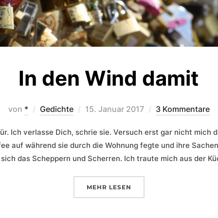
In den Wind damit
Veröffentlicht
von
*
Gedichte
15. Januar 2017
3 Kommentare
am
. Ich verlasse Dich, schrie sie. Versuch erst gar nicht mich dr
fee auf während sie durch die Wohnung fegte und ihre Sachen
 sich das Scheppern und Scherren. Ich traute mich aus der K
ÜBER „IN DEN WIND DAMIT“
MEHR
LESEN