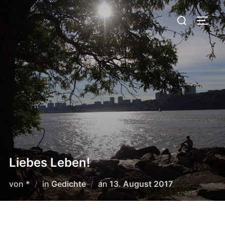
Zum
Suchen
Inhalt
SEIT
nach:
springen
Liebes Leben!
Veröffentlicht
von
*
in
Gedichte
an
13. August 2017
am