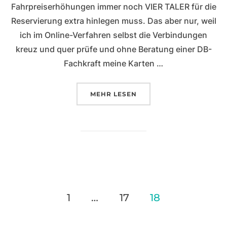
Fahrpreiserhöhungen immer noch VIER TALER für die
Reservierung extra hinlegen muss. Das aber nur, weil
ich im Online-Verfahren selbst die Verbindungen
kreuz und quer prüfe und ohne Beratung einer DB-
Fachkraft meine Karten …
ÜBER „KRICHICHDIEKRISE (201
MEHR
LESEN
Seitennummerierung
1
…
17
18
der