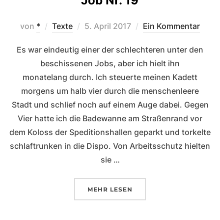
Job Nr. 19
Veröffentlicht
von
*
Texte
5. April 2017
Ein Kommentar
am
Es war eindeutig einer der schlechteren unter den
beschissenen Jobs, aber ich hielt ihn
monatelang durch. Ich steuerte meinen Kadett
morgens um halb vier durch die menschenleere
Stadt und schlief noch auf einem Auge dabei. Gegen
Vier hatte ich die Badewanne am Straßenrand vor
dem Koloss der Speditionshallen geparkt und torkelte
schlaftrunken in die Dispo. Von Arbeitsschutz hielten
sie …
ÜBER „JOB NR. 19“
MEHR
LESEN