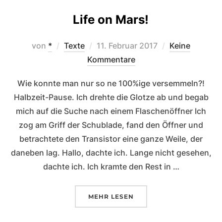
Life on Mars!
Veröffentlicht
von
*
Texte
11. Februar 2017
Keine
am
Kommentare
Wie konnte man nur so ne 100%ige versemmeln?!
Halbzeit-Pause. Ich drehte die Glotze ab und begab
mich auf die Suche nach einem Flaschenöffner Ich
zog am Griff der Schublade, fand den Öffner und
betrachtete den Transistor eine ganze Weile, der
daneben lag. Hallo, dachte ich. Lange nicht gesehen,
dachte ich. Ich kramte den Rest in …
ÜBER „LIFE ON MARS!“
MEHR
LESEN