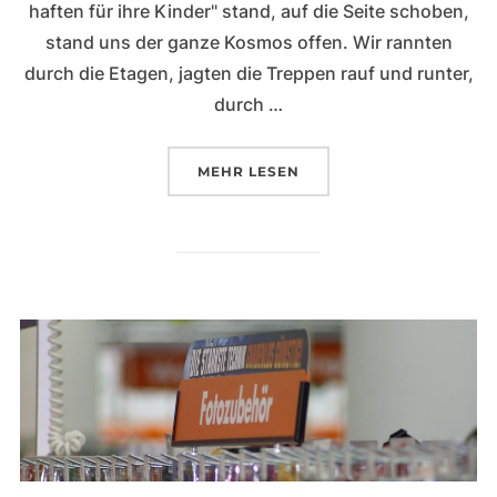
haften für ihre Kinder" stand, auf die Seite schoben,
stand uns der ganze Kosmos offen. Wir rannten
durch die Etagen, jagten die Treppen rauf und runter,
durch …
ÜBER „IT STARTED WITH A KISS
MEHR
LESEN