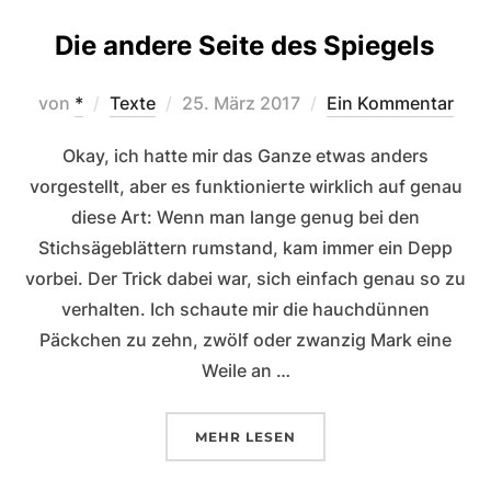
Die andere Seite des Spiegels
Veröffentlicht
von
*
Texte
25. März 2017
Ein Kommentar
am
Okay, ich hatte mir das Ganze etwas anders
vorgestellt, aber es funktionierte wirklich auf genau
diese Art: Wenn man lange genug bei den
Stichsägeblättern rumstand, kam immer ein Depp
vorbei. Der Trick dabei war, sich einfach genau so zu
verhalten. Ich schaute mir die hauchdünnen
Päckchen zu zehn, zwölf oder zwanzig Mark eine
Weile an …
ÜBER „DIE ANDERE SEITE DES 
MEHR
LESEN