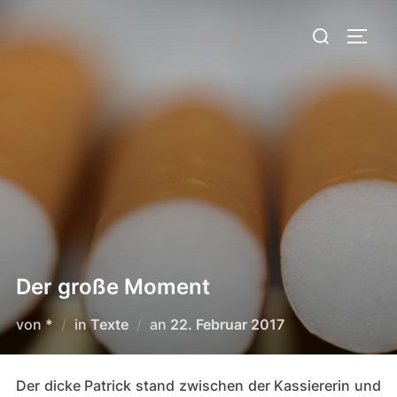
Zum
Suchen
Inhalt
SEIT
nach:
springen
Der große Moment
Veröffentlicht
von
*
in
Texte
an
22. Februar 2017
am
Der dicke Patrick stand zwischen der Kassiererin und