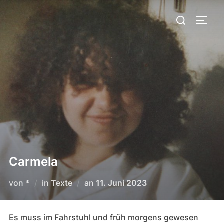
Zum
Suchen
Inhalt
SEIT
nach:
springen
Carmela
Veröffentlicht
von
*
in
Texte
an
11. Juni 2023
am
Es muss im Fahrstuhl und früh morgens gewesen