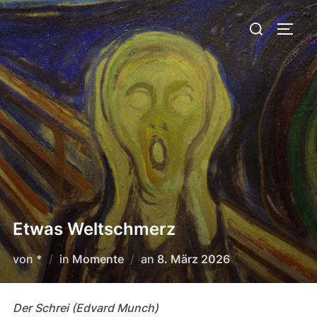
Zum
Suchen
Inhalt
SEIT
nach:
springen
Etwas Weltschmerz
Veröffentlicht
von
*
in
Momente
an
8. März 2026
am
Der Schrei (Edvard Munch)