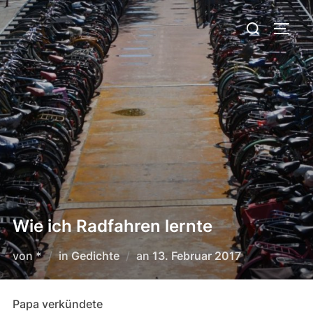
Zum
Suchen
Inhalt
SEIT
nach:
springen
Wie ich Radfahren lernte
Veröffentlicht
von
*
in
Gedichte
an
13. Februar 2017
am
Papa verkündete