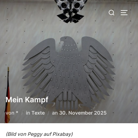
Zum
Suchen
Inhalt
SEIT
nach:
springen
Mein Kampf
Veröffentlicht
von
*
in
Texte
an
30. November 2025
am
(Bild von Peggy auf Pixabay)