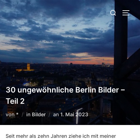
Zum
Suchen
Inhalt
SEIT
nach:
springen
30 ungewöhnliche Berlin Bilder –
Teil 2
Veröffentlicht
von
*
in
Bilder
an
1. Mai 2023
am
Seit mehr als zehn Jahren ziehe ich mit meiner