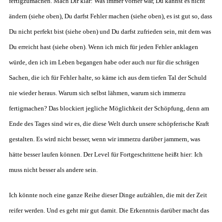
fertigzumachen. Mach Dir klar: Was immer vorher war, Du kannst es nicht
ändern (siehe oben), Du darfst Fehler machen (siehe oben), es ist gut so, dass
Du nicht perfekt bist (siehe oben) und Du darfst zufrieden sein, mit dem was
Du erreicht hast (siehe oben). Wenn ich mich für jeden Fehler anklagen
würde, den ich im Leben begangen habe oder auch nur für die schrägen
Sachen, die ich für Fehler halte, so käme ich aus dem tiefen Tal der Schuld
nie wieder heraus. Warum sich selbst lähmen, warum sich immerzu
fertigmachen? Das blockiert jegliche Möglichkeit der Schöpfung, denn am
Ende des Tages sind wir es, die diese Welt durch unsere schöpferische Kraft
gestalten. Es wird nicht besser, wenn wir immerzu darüber jammern, was
hätte besser laufen können. Der Level für Fortgeschrittene heißt hier: Ich
muss nicht besser als andere sein.
Ich könnte noch eine ganze Reihe dieser Dinge aufzählen, die mit der Zeit
reifer werden. Und es geht mir gut damit. Die Erkenntnis darüber macht das