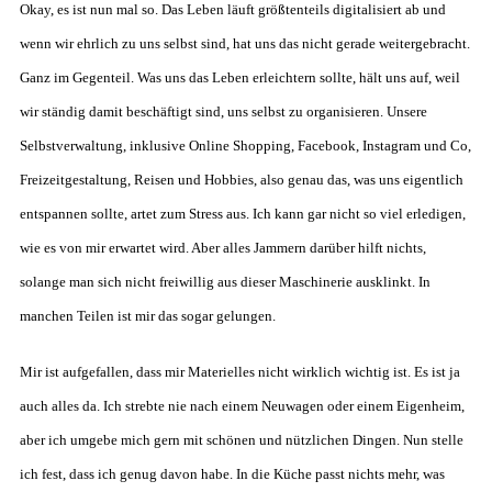
Okay, es ist nun mal so. Das Leben läuft größtenteils digitalisiert ab und
wenn wir ehrlich zu uns selbst sind, hat uns das nicht gerade weitergebracht.
Ganz im Gegenteil. Was uns das Leben erleichtern sollte, hält uns auf, weil
wir ständig damit beschäftigt sind, uns selbst zu organisieren. Unsere
Selbstverwaltung, inklusive Online Shopping, Facebook, Instagram und Co,
Freizeitgestaltung, Reisen und Hobbies, also genau das, was uns eigentlich
entspannen sollte, artet zum Stress aus. Ich kann gar nicht so viel erledigen,
wie es von mir erwartet wird. Aber alles Jammern darüber hilft nichts,
solange man sich nicht freiwillig aus dieser Maschinerie ausklinkt. In
manchen Teilen ist mir das sogar gelungen.
Mir ist aufgefallen, dass mir Materielles nicht wirklich wichtig ist. Es ist ja
auch alles da. Ich strebte nie nach einem Neuwagen oder einem Eigenheim,
aber ich umgebe mich gern mit schönen und nützlichen Dingen. Nun stelle
ich fest, dass ich genug davon habe. In die Küche passt nichts mehr, was