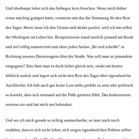
Und überhaupt lohnt sich das Aufregen kein bisschen. Wenn mich früher
etwas mächtig geärgert hatte, vermieste mir das die Stimmung für den Rest
des Tages. Heute lasse ich den Unsinn und denke positiv, weil ich mir selbst
der Wichtigste im Leben bin. Beispielsweise stand neulich jemand am Kiosk
und rief völlig unmotiviert und ohne jeden Anlass „Ihr seid scheiße“ in
Richtung unseres Dienstwagens über die Straße. Was will man so jemandem
entgegnen? Also lässt man es doch lieber gleich sein, winkt am besten
fröhlich zurück und ärgert sich nicht den Rest des Tages über irgendwelche
Arschlöcher. Ich hab auch gar keine Lust mehr, perfekt zu sein oder politisch
so korrekt, dass sich niemand auf die Füße getreten fühlt. Das funktionierte
sowieso nie und hat mich nur behindert.
Und wo ich mich gerade so richtig warmschreibe, so lasst mich noch
erzählen, dass es sich nicht lohnt, sich wegen irgendwelchen Fehlern selber