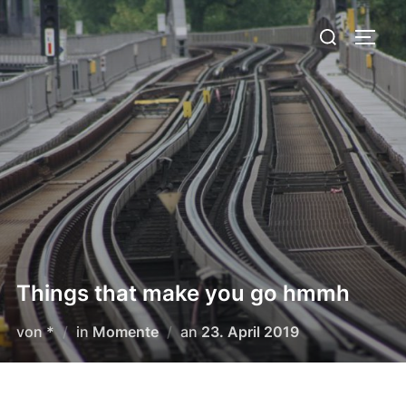
Zum
Suchen
Inhalt
SEIT
nach:
springen
Things that make you go hmmh
Veröffentlicht
von
*
in
Momente
an
23. April 2019
am