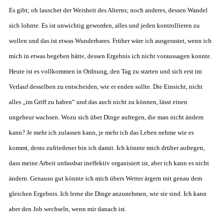
Es gibt; oh lauschet der Weisheit des Alterns; noch anderes, dessen Wandel
sich lohnte. Es ist unwichtig geworden, alles und jeden kontrollieren zu
wollen und das ist etwas Wunderbares. Früher wäre ich ausgerastet, wenn ich
mich in etwas begeben hätte, dessen Ergebnis ich nicht voraussagen konnte.
Heute ist es vollkommen in Ordnung, den Tag zu starten und sich erst im
Verlauf desselben zu entscheiden, wie er enden sollte. Die Einsicht, nicht
alles „im Griff zu haben“ und das auch nicht zu können, lässt einen
ungeheur wachsen. Wozu sich über Dinge aufregen, die man nicht ändern
kann? Je mehr ich zulassen kann, je mehr ich das Leben nehme wie es
kommt, desto zufriedener bin ich damit. Ich könnte mich drüber aufregen,
dass meine Arbeit unfassbar ineffektiv organisiert ist, aber ich kann es nicht
ändern. Genauso gut könnte ich mich übers Wetter ärgern mit genau dem
gleichen Ergebnis. Ich lerne die Dinge anzunehmen, wie sie sind. Ich kann
aber den Job wechseln, wenn mir danach ist.