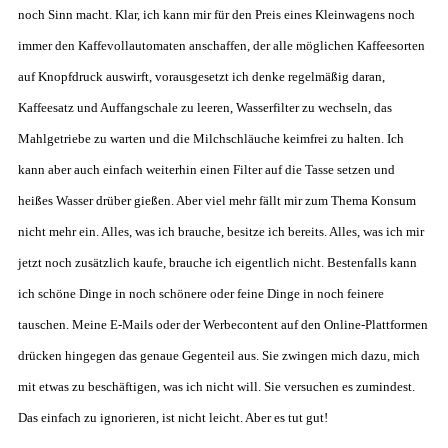
noch Sinn macht. Klar, ich kann mir für den Preis eines Kleinwagens noch
immer den Kaffevollautomaten anschaffen, der alle möglichen Kaffeesorten
auf Knopfdruck auswirft, vorausgesetzt ich denke regelmäßig daran,
Kaffeesatz und Auffangschale zu leeren, Wasserfilter zu wechseln, das
Mahlgetriebe zu warten und die Milchschläuche keimfrei zu halten. Ich
kann aber auch einfach weiterhin einen Filter auf die Tasse setzen und
heißes Wasser drüber gießen. Aber viel mehr fällt mir zum Thema Konsum
nicht mehr ein. Alles, was ich brauche, besitze ich bereits. Alles, was ich mir
jetzt noch zusätzlich kaufe, brauche ich eigentlich nicht. Bestenfalls kann
ich schöne Dinge in noch schönere oder feine Dinge in noch feinere
tauschen. Meine E-Mails oder der Werbecontent auf den Online-Plattformen
drücken hingegen das genaue Gegenteil aus. Sie zwingen mich dazu, mich
mit etwas zu beschäftigen, was ich nicht will. Sie versuchen es zumindest.
Das einfach zu ignorieren, ist nicht leicht. Aber es tut gut!