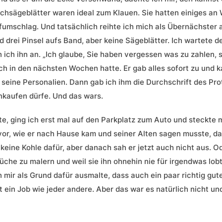
hsägeblätter waren ideal zum Klauen. Sie hatten einiges an 
efumschlag. Und tatsächlich reihte ich mich als Übernächster 
 drei Pinsel aufs Band, aber keine Sägeblätter. Ich wartete 
ich ihn an. „Ich glaube, Sie haben vergessen was zu zahlen, s
ich in den nächsten Wochen hatte. Er gab alles sofort zu und 
r seine Personalien. Dann gab ich ihm die Durchschrift des Pro
inkaufen dürfe. Und das wars.
te, ging ich erst mal auf den Parkplatz zum Auto und steckte m
vor, wie er nach Hause kam und seiner Alten sagen musste, da
 keine Kohle dafür, aber danach sah er jetzt auch nicht aus. 
üche zu malern und weil sie ihn ohnehin nie für irgendwas lobt,
ch mir als Grund dafür ausmalte, dass auch ein paar richtig g
st ein Job wie jeder andere. Aber das war es natürlich nicht 