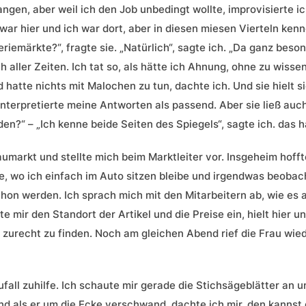
ngen, aber weil ich den Job unbedingt wollte, improvisierte i
 war hier und ich war dort, aber in diesen miesen Vierteln kenne
iemärkte?“, fragte sie. „Natürlich“, sagte ich. „Da ganz beso
 aller Zeiten. Ich tat so, als hätte ich Ahnung, ohne zu wiss
hatte nichts mit Malochen zu tun, dachte ich. Und sie hielt s
interpretierte meine Antworten als passend. Aber sie ließ auch 
?“ – „Ich kenne beide Seiten des Spiegels“, sagte ich. das 
aumarkt und stellte mich beim Marktleiter vor. Insgeheim hofft
, wo ich einfach im Auto sitzen bleibe und irgendwas beobach
on werden. Ich sprach mich mit den Mitarbeitern ab, wie es a
e mir den Standort der Artikel und die Preise ein, hielt hier
zurecht zu finden. Noch am gleichen Abend rief die Frau wied
all zuhilfe. Ich schaute mir gerade die Stichsägeblätter an 
 als er um die Ecke verschwand, dachte ich mir, den kannst d