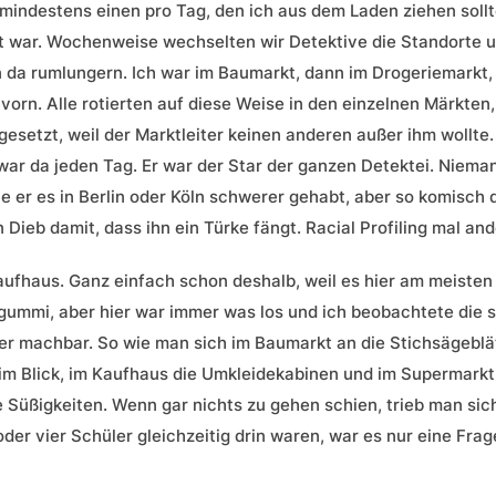
mindestens einen pro Tag, den ich aus dem Laden ziehen sollt
t war. Wochenweise wechselten wir Detektive die Standorte u
n da rumlungern. Ich war im Baumarkt, dann im Drogeriemarkt
orn. Alle rotierten auf diese Weise in den einzelnen Märkten
esetzt, weil der Marktleiter keinen anderen außer ihm wollte
war da jeden Tag. Er war der Star der ganzen Detektei. Niema
e er es in Berlin oder Köln schwerer gehabt, aber so komisch d
 Dieb damit, dass ihn ein Türke fängt. Racial Profiling mal an
aufhaus. Ganz einfach schon deshalb, weil es hier am meisten 
ummi, aber hier war immer was los und ich beobachtete die s
er machbar. So wie man sich im Baumarkt an die Stichsägeblätt
 im Blick, im Kaufhaus die Umkleidekabinen und im Supermarkt
 Süßigkeiten. Wenn gar nichts zu gehen schien, trieb man sich
er vier Schüler gleichzeitig drin waren, war es nur eine Frage