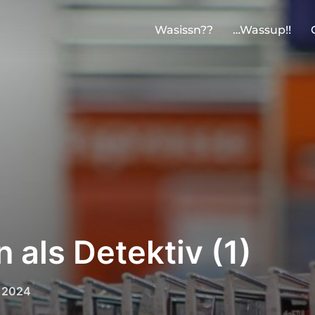
Wasissn??
…Wassup!!
 als Detektiv (1)
ntlicht
i 2024