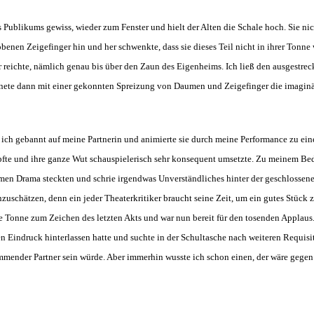
s Publikums gewiss, wieder zum Fenster und hielt der Alten die Schale hoch. Sie ni
benen Zeigefinger hin und her schwenkte, dass sie dieses Teil nicht in ihrer Tonne
r reichte, nämlich genau bis über den Zaun des Eigenheims. Ich ließ den ausgestre
nete dann mit einer gekonnten Spreizung von Daumen und Zeigefinger die imagin
ich gebannt auf meine Partnerin und animierte sie durch meine Performance zu ein
üpfte und ihre ganze Wut schauspielerisch sehr konsequent umsetzte. Zu meinem Bed
men Drama steckten und schrie irgendwas Unverständliches hinter der geschlossene
schätzen, denn ein jeder Theaterkritiker braucht seine Zeit, um ein gutes Stück z
ie Tonne zum Zeichen des letzten Akts und war nun bereit für den tosenden Applaus.
en Eindruck hinterlassen hatte und suchte in der Schultasche nach weiteren Requis
mender Partner sein würde. Aber immerhin wusste ich schon einen, der wäre gegen 'n