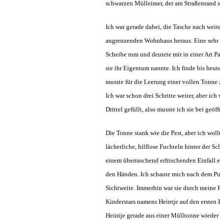
schwarzen Mülleimer, der am Straßenrand st
Ich war gerade dabei, die Tasche nach wei
angrenzenden Wohnhaus heraus. Eine sehr gr
Scheibe rum und deutete mir in einer Art P
sie ihr Eigentum nannte. Ich finde bis heut
musste für die Leerung einer vollen Tonne 
Ich war schon drei Schritte weiter, aber ic
Drittel gefüllt, also musste ich sie bei ge
Die Tonne stank wie die Pest, aber ich wol
lächerliche, hilflose Fuchteln hinter der 
einem überraschend erfrischenden Einfall en
den Händen. Ich schaute mich nach dem Pu
Sichtweite. Immerhin war sie durch meine R
Kinderstars namens Heintje auf den ersten
Heintje gerade aus einer Mülltonne wieder a