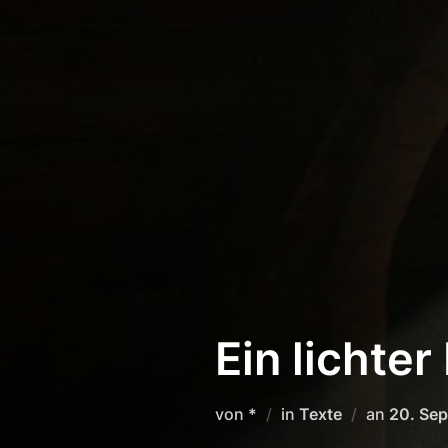
Zum
Inhalt
springen
Ein lichte
Veröffe
von
*
in
Texte
an
20. Se
am