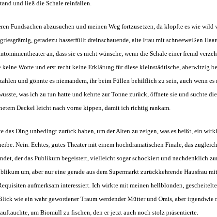
and und ließ die Schale reinfallen.
teren Fundsachen abzusuchen und meinen Weg fortzusetzen, da klopfte es wie wild 
iesgrämig, geradezu hasserfüllt dreinschauende, alte Frau mit schneeweißen Haaren
antomimentheater an, dass sie es nicht wünsche, wenn die Schale einer fremd verzeh
e keine Worte und erst recht keine Erklärung für diese kleinstädtische, aberwitzig be
zahlen und gönnte es niemandem, ihr beim Füllen behilflich zu sein, auch wenn es 
h wusste, was ich zu tun hatte und kehrte zur Tonne zurück, öffnete sie und suchte d
öffnetem Deckel leicht nach vorne kippen, damit ich richtig rankam.
lte das Ding unbedingt zurück haben, um der Alten zu zeigen, was es heißt, ein wirk
Scheibe. Nein. Echtes, gutes Theater mit einem hochdramatischen Finale, das zuglei
det, der das Publikum begeistert, vielleicht sogar schockiert und nachdenklich zurü
blikum um, aber nur eine gerade aus dem Supermarkt zurückkehrende Hausfrau mit
equisiten aufmerksam interessiert. Ich wirkte mit meinen hellblonden, gescheitel
 Blick wie ein wahr gewordener Traum werdender Mütter und Omis, aber irgendwie mu
uftauchte, um Biomüll zu fischen, den er jetzt auch noch stolz präsentierte.