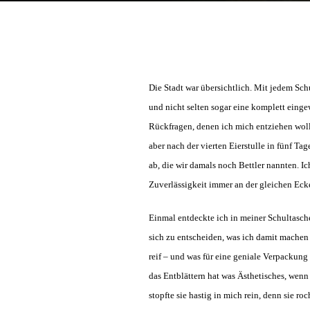
Die Stadt war übersichtlich. Mit jedem Sc
und nicht selten sogar eine komplett eing
Rückfragen, denen ich mich entziehen wollte
aber nach der vierten Eierstulle in fünf 
ab, die wir damals noch Bettler nannten. Ic
Zuverlässigkeit immer an der gleichen Eck
Einmal entdeckte ich in meiner Schultasche 
sich zu entscheiden, was ich damit machen 
reif – und was für eine geniale Verpackun
das Entblättern hat was Ästhetisches, wen
stopfte sie hastig in mich rein, denn sie ro