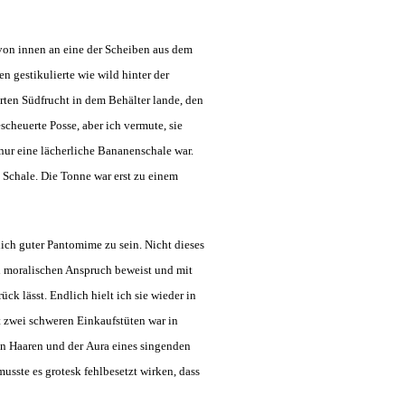
von innen an eine der Scheiben aus dem
 gestikulierte wie wild hinter der
rten Südfrucht in dem Behälter lande, den
scheuerte Posse, aber ich vermute, sie
nur eine lächerliche Bananenschale war.
ie Schale. Die Tonne war erst zu einem
lich guter Pantomime zu sein. Nicht dieses
ch moralischen Anspruch beweist und mit
ck lässt. Endlich hielt ich sie wieder in
 zwei schweren Einkaufstüten war in
ten Haaren und der Aura eines singenden
sste es grotesk fehlbesetzt wirken, dass