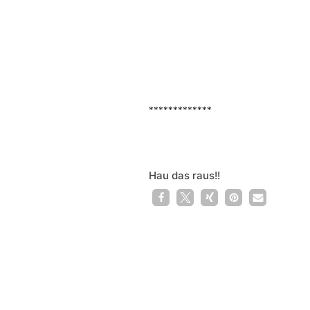
*************
Hau das raus!!
1