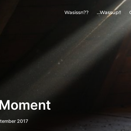
Wasissn??
…Wassup!!
r Moment
ntlicht
ptember 2017