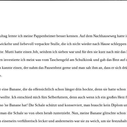
hultag lernte ich meine Pappenheimer besser kennen. Auf dem Nachhauseweg hatte 
ewickelte und liebevoll verpackte Stulle, die ich nicht wieder nach Hause schlepp
. Mutti hatte einen Job, seitdem ich sieben war und für den sie kurz nach mir das 
Tagen investierte ich meist was vom Taschengeld am Schulkiosk und gab das Brot a
h kannte einen, der nahm das Pausenbrot gerne und man sah ihm an, dass er sich drüb
e.
eine Banane, die da offensichtlich schon länger drin hockte, denn sie hatte schon 
wollte. Ich entschied mich fürs Selberfuttern, denn auch wenn ich ein großes Herz f
g so 'ne Banane hat! Die Schale schützt und konserviert, man braucht kein Diplom 
n man die Schale so von oben herab runterzieht. Nun, meine Banane glitschte schon
ch einerseits verführerisch lecker und andererseits war sie zu weich, um sie festzuha