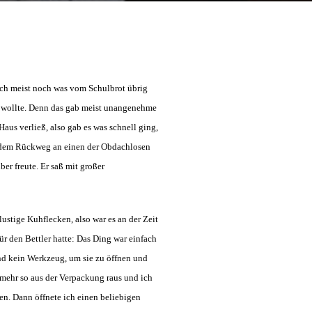
ich meist noch was vom Schulbrot übrig
en wollte. Denn das gab meist unangenehme
Haus verließ, also gab es was schnell ging,
uf dem Rückweg an einen der Obdachlosen
er freute. Er saß mit großer
lustige Kuhflecken, also war es an der Zeit
ür den Bettler hatte: Das Ding war einfach
und kein Werkzeug, um sie zu öffnen und
 mehr so aus der Verpackung raus und ich
lten. Dann öffnete ich einen beliebigen