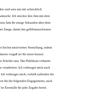
ckte und wies mir mit schrecklich
 wünsche. Ich streckte den Arm mit dem
ckten Arm für einige Sekunden über dem
äre Zange, damit das gelbbraunschwarze
er höchst motivierten Vorstellung, indem
auern vergaß sie für einen kurzen
n Scheibe raus. Das Publikum verharrte
u verarbeiten. Ich verbeugte mich nach
 Ich verbeugte mich, verließ zufrieden die
iten für die folgenden Engagements, auch
e Eierstulle für jede Zugabe bereit.