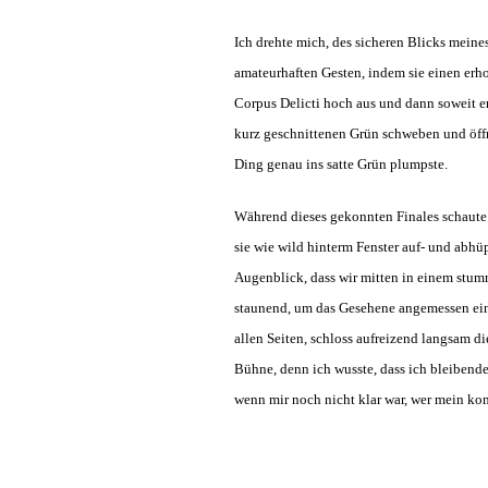
Ich drehte mich, des sicheren Blicks meine
amateurhaften Gesten, indem sie einen erho
Corpus Delicti hoch aus und dann soweit e
kurz geschnittenen Grün schweben und öff
Ding genau ins satte Grün plumpste.
Während dieses gekonnten Finales schaute 
sie wie wild hinterm Fenster auf- und abh
Augenblick, dass wir mitten in einem stum
staunend, um das Gesehene angemessen einzu
allen Seiten, schloss aufreizend langsam d
Bühne, denn ich wusste, dass ich bleibend
wenn mir noch nicht klar war, wer mein kom