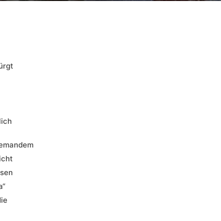
ürgt
n
lich
, jemandem
icht
ssen
a“
die