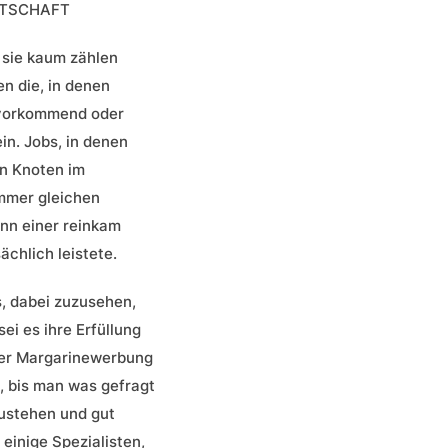
RTSCHAFT
h sie kaum zählen
n die, in denen
uvorkommend oder
in. Jobs, in denen
en Knoten im
immer gleichen
nn einer reinkam
sächlich leistete.
, dabei zuzusehen,
ei es ihre Erfüllung
ner Margarinewerbung
n, bis man was gefragt
ustehen und gut
einige Spezialisten,