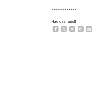
*************
Hau das raus!!
1