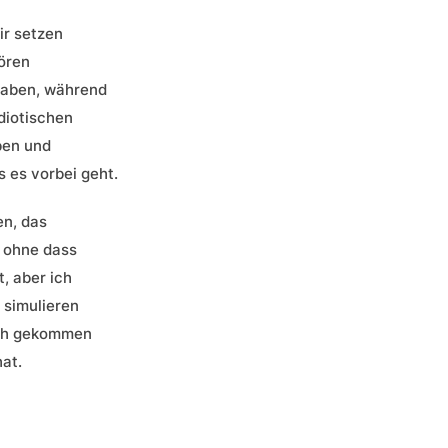
ir setzen
hören
 haben, während
diotischen
ben und
s es vorbei geht.
en, das
 ohne dass
, aber ich
 simulieren
uch gekommen
hat.