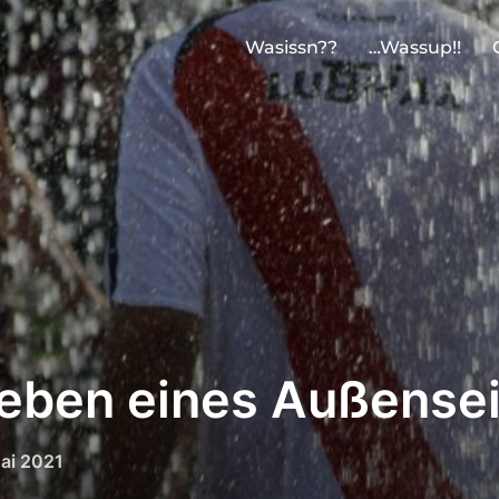
Wasissn??
…Wassup!!
eben eines Außensei
ffentlicht
ai 2021