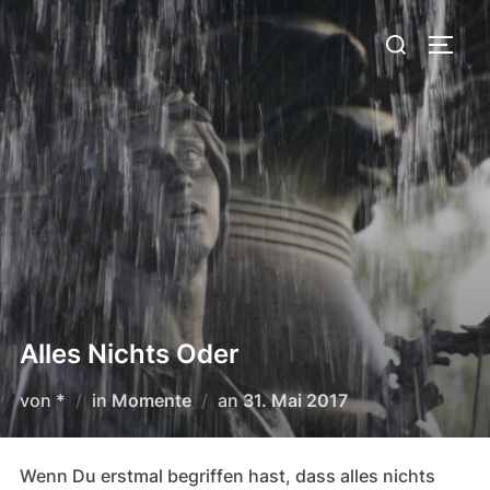
Zum
Suchen
Inhalt
SEIT
nach:
springen
Alles Nichts Oder
Veröffentlicht
von
*
in
Momente
an
31. Mai 2017
am
Wenn Du erstmal begriffen hast, dass alles nichts