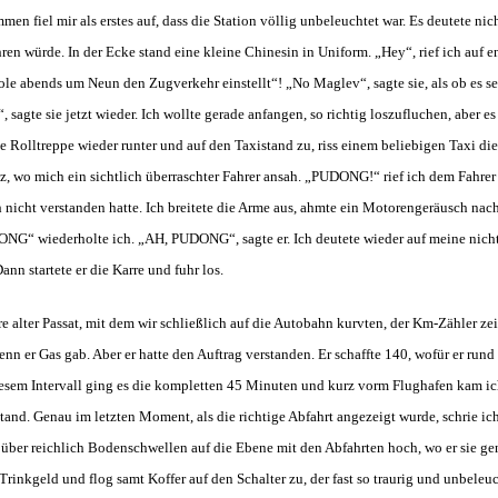
fiel mir als erstes auf, dass die Station völlig unbeleuchtet war. Es deutete nicht
en würde. In der Ecke stand eine kleine Chinesin in Uniform. „Hey“, rief ich auf 
ole abends um Neun den Zugverkehr einstellt“! „No Maglev“, sagte sie, als ob es se
sagte sie jetzt wieder. Ich wollte gerade anfangen, so richtig loszufluchen, aber es
nde Rolltreppe wieder runter und auf den Taxistand zu, riss einem beliebigen Taxi di
itz, wo mich ein sichtlich überraschter Fahrer ansah. „PUDONG!“ rief ich dem Fahr
h nicht verstanden hatte. Ich breitete die Arme aus, ahmte ein Motorengeräusch nac
ONG“ wiederholte ich. „AH, PUDONG“, sagte er. Ich deutete wieder auf meine nicht
n startete er die Karre und fuhr los.
e alter Passat, mit dem wir schließlich auf die Autobahn kurvten, der Km-Zähler ze
enn er Gas gab. Aber er hatte den Auftrag verstanden. Er schaffte 140, wofür er run
diesem Intervall ging es die kompletten 45 Minuten und kurz vorm Flughafen kam ic
and. Genau im letzten Moment, als die richtige Abfahrt angezeigt wurde, schrie i
e über reichlich Bodenschwellen auf die Ebene mit den Abfahrten hoch, wo er sie g
 Trinkgeld und flog samt Koffer auf den Schalter zu, der fast so traurig und unbeleu