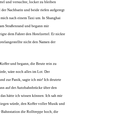
tel und versuchte, locker zu bleiben
el der Nachbarin und beide riefen aufgeregt
h mich nach einem Taxi um. In Shanghai
ik am Straßenrand und begann mir
igte dem Fahrer den Hotelzettel. Er nickte
Hotelangestellte nicht den Namen der
Koffer und begann, die Beute rein zu
ürde, wäre noch alles im Lot. Der
d zur Panik, sagte ich mir! Ich deutete
 dann auf der Autobahnbrücke über den
 das hätte ich wissen können. Ich sah mir
liegen würde, den Koffer voller Musik und
r Bahnstation die Rolltreppe hoch, die