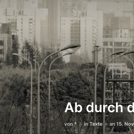
Zum
Inhalt
springen
Ab durch d
Veröffe
von
*
in
Texte
an
15. No
am