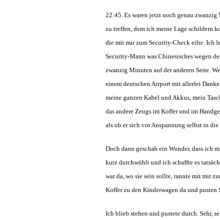
22:45. Es waren jetzt noch genau zwanzig 
zu treffen, dem ich meine Lage schildern ko
die mit mir zum Security-Check eilte. Ich 
Security-Mann was Chinesisches wegen des K
zwanzig Minuten auf der anderen Seite. Wen
einem deutschen Airport mit allerlei Danke
meine ganzen Kabel und Akkus, mein Tasch
das andere Zeugs im Koffer und im Handge
als ob er sich vor Anspannung selbst in die
Doch dann geschah ein Wunder, dass ich mi
kurz durchwühlt und ich schaffte es tatsä
war da, wo sie sein sollte, rannte mit mir 
Koffer zu den Kinderwagen da und pusten 
Ich blieb stehen und pustete durch. Sehr, s