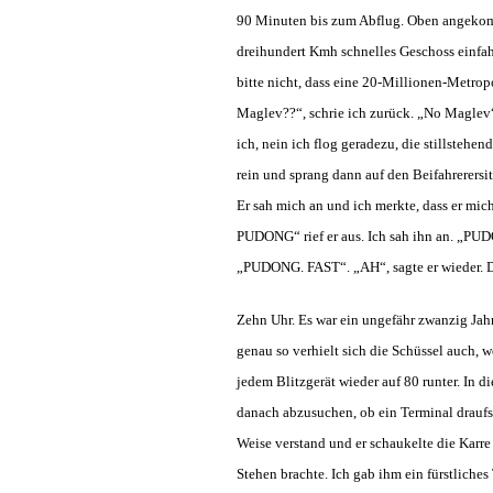
90 Minuten bis zum Abflug. Oben angekommen 
dreihundert Kmh schnelles Geschoss einfahr
bitte nicht, dass eine 20-Millionen-Metrop
Maglev??“, schrie ich zurück. „No Maglev“, 
ich, nein ich flog geradezu, die stillstehe
rein und sprang dann auf den Beifahrerers
Er sah mich an und ich merkte, dass er mic
PUDONG“ rief er aus. Ich sah ihn an. „PUD
„PUDONG. FAST“. „AH“, sagte er wieder. Dan
Zehn Uhr. Es war ein ungefähr zwanzig Jahr
genau so verhielt sich die Schüssel auch, w
jedem Blitzgerät wieder auf 80 runter. In 
danach abzusuchen, ob ein Terminal draufst
Weise verstand und er schaukelte die Karr
Stehen brachte. Ich gab ihm ein fürstliches