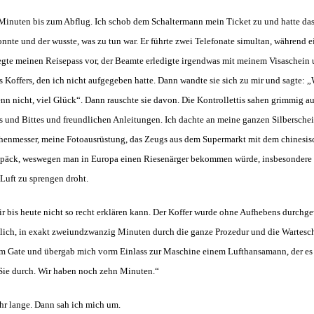
Minuten bis zum Abflug. Ich schob dem Schaltermann mein Ticket zu und hatte das
nnte und der wusste, was zu tun war. Er führte zwei Telefonate simultan, während e
legte meinen Reisepass vor, der Beamte erledigte irgendwas mit meinem Visaschein 
offers, den ich nicht aufgegeben hatte. Dann wandte sie sich zu mir und sagte: „W
n nicht, viel Glück“. Dann rauschte sie davon. Die Kontrollettis sahen grimmig au
s und Bittes und freundlichen Anleitungen. Ich dachte an meine ganzen Silberschei
enmesser, meine Fotoausrüstung, das Zeugs aus dem Supermarkt mit dem chinesisc
päck, weswegen man in Europa einen Riesenärger bekommen würde, insbesondere we
 Luft zu sprengen droht.
r bis heute nicht so recht erklären kann. Der Koffer wurde ohne Aufhebens durch
chlich, in exakt zweiundzwanzig Minuten durch die ganze Prozedur und die Wartesc
zum Gate und übergab mich vorm Einlass zur Maschine einem Lufthansamann, der es ab
Sie durch. Wir haben noch zehn Minuten.“
ehr lange. Dann sah ich mich um.