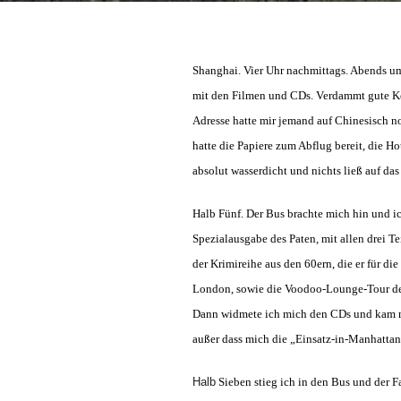
Shanghai. Vier Uhr nachmittags. Abends um
mit den Filmen und CDs. Verdammt gute Kop
Adresse hatte mir jemand auf Chinesisch no
hatte die Papiere zum Abflug bereit, die H
absolut wasserdicht und nichts ließ auf das
Halb Fünf. Der Bus brachte mich hin und ic
Spezialausgabe des Paten, mit allen drei 
der Krimireihe aus den 60ern, die er für d
London, sowie die Voodoo-Lounge-Tour der 
Dann widmete ich mich den CDs und kam mit 
außer dass mich die „Einsatz-in-Manhattan“
Halb
Sieben stieg ich in den Bus und der Fa