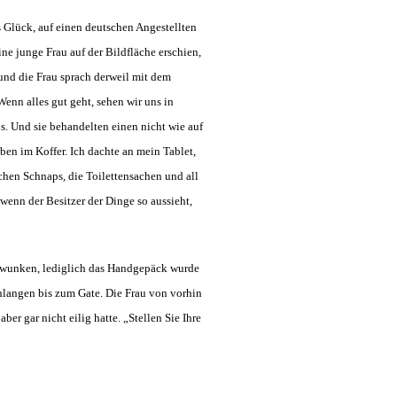
 Glück, auf einen deutschen Angestellten
ine junge Frau auf der Bildfläche erschien,
und die Frau sprach derweil mit dem
enn alles gut geht, sehen wir uns in
s. Und sie behandelten einen nicht wie auf
ben im Koffer. Ich dachte an mein Tablet,
hen Schnaps, die Toilettensachen und all
nn der Besitzer der Dinge so aussieht,
gewunken, lediglich das Handgepäck wurde
hlangen bis zum Gate. Die Frau von vorhin
er gar nicht eilig hatte. „Stellen Sie Ihre