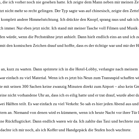
, die ich vorher noch nie gesehen hatte. Ich zeigte dem Mann neben mir meinen Zet
etzt nicht mehr so recht gelingen. Der Typ sagte was auf chinesisch, zeigte den Zett
e komplett andere Himmelsrichtung. Ich drückte den Knopf, sprang raus und sah ic
lich immer. Nur eben jetzt nicht. Ich stand mit meiner Tasche voll Filmen und Mus
en würde, wenn die Pechsträhne jetzt anhielt. Dann hielt endlich eins an und ich ze
l mit den komischen Zeichen drauf und hoffte, dass es der richtige war und mir der 
an, kurz zu warten. Dann sprintete ich in die Hotel-Lobby, verlangte nach meinem 
war einfach zu viel Material. Wenn ich es jetzt bis Neun zum Transrapid schaffen w
te mit seinen 300 Sachen keine zwanzig Minuten direkt zum Airport – also kein Grun
ine nicht vorhandene Uhr an, dass ich es eilig hatte und er trat drauf, wurde aber
ei Hälften teilt. Es war einfach zu viel Verkehr. So sah es hier jeden Abend aus und
tern an. Niemand von denen wird es kümmern, wenn ich ‪heute Nacht‬ vor ihrer Tür 
hne Rückflugticket. Dann endlich waren wir da. Ich zahlte das Taxi und hechtete zu
?, dachte ich mir noch, als ich Koffer und Handgepäck die Stufen hoch wuchtete.