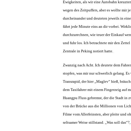
Ewigkeiten, als wir eine Autobahn kreuzten
wegen des Zeitpuffers, aber es wollte mir j
durcheinander und deuteten jeweils in ein
fährt jede Minute eins an dir vorbei. Wirk
durchzurechnen, wie teuer der Einkauf werd
und fuhr los. Ich betrachtete mir den Zette
Zentrale in Peking notiert hatte.
Zwanzig nach Acht. Ich deutete dem Fahrer 
stopfen, was mir nur schwerlich gelang. Es 
Transrapid, der hier „Maglev“ hieß, bräuch
dem Taxifahrer mit einem Fingerzeig auf me
Huangpu Fluss gebremst, der die Stadt in zw
von der Brücke aus die Millionen von Lich
Filme vom Allerfeinsten, aber pleite und o
seltsamer Weise stillstand. „Was soll das“