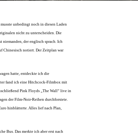
h musste unbedingt noch in diesen Laden
iginalen nicht zu unterscheiden. Die
st niemanden, der englisch sprach. Ich
f Chinesisch notiert. Der Zeitplan war
agen hatte, entdeckte ich die
ter fand ich eine Hitchcock-Filmbox mit
anschließend Pink Floyds „The Wall“ live in
agen der Film-Noir-Reihen durchforstete.
o hinblätterte. Alles lief nach Plan,
sche Bus. Das merkte ich aber erst nach