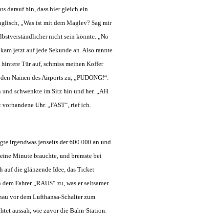
s darauf hin, dass hier gleich ein
englisch, „Was ist mit dem Maglev? Sag mir
lbstverständlicher nicht sein könnte. „No
 kam jetzt auf jede Sekunde an. Also rannte
e hintere Tür auf, schmiss meinen Koffer
er den Namen des Airports zu, „PUDONG!“.
h und schwenkte im Sitz hin und her. „AH.
 vorhandene Uhr. „FAST“, rief ich.
igte irgendwas jenseits der 600.000 an und
d eine Minute brauchte, und bremste bei
h auf die glänzende Idee, das Ticket
ch dem Fahrer „RAUS“ zu, was er seltsamer
enau vor dem Lufthansa-Schalter zum
chtet aussah, wie zuvor die Bahn-Station.