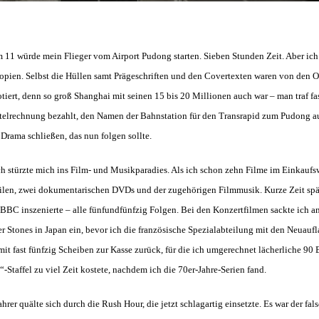
 11 würde mein Flieger vom Airport Pudong starten. Sieben Stunden Zeit. Aber ic
ien. Selbst die Hüllen samt Prägeschriften und den Covertexten waren von den Or
tiert, denn so groß Shanghai mit seinen 15 bis 20 Millionen auch war – man traf fa
otelrechnung bezahlt, den Namen der Bahnstation für den Transrapid zum Pudong au
 Drama schließen, das nun folgen sollte.
h stürzte mich ins Film- und Musikparadies. Als ich schon zehn Filme im Einkaufsw
Teilen, zwei dokumentarischen DVDs und der zugehörigen Filmmusik. Kurze Zeit spä
ie BBC inszenierte – alle fünfundfünfzig Folgen. Bei den Konzertfilmen sackte ich 
Stones in Japan ein, bevor ich die französische Spezialabteilung mit den Neuaufl
fast fünfzig Scheiben zur Kasse zurück, für die ich umgerechnet lächerliche 90 Eur
-Staffel zu viel Zeit kostete, nachdem ich die 70er-Jahre-Serien fand.
hrer quälte sich durch die Rush Hour, die jetzt schlagartig einsetzte. Es war der fal